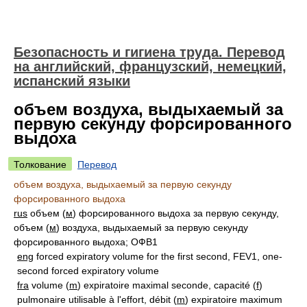
Безопасность и гигиена труда. Перевод
на английский, французский, немецкий,
испанский языки
объем воздуха, выдыхаемый за
первую секунду форсированного
выдоха
Толкование
Перевод
объем воздуха, выдыхаемый за первую секунду
форсированного выдоха
rus
объем (
м
) форсированного выдоха за первую секунду,
объем (
м
) воздуха, выдыхаемый за первую секунду
форсированного выдоха; ОФВ1
eng
forced expiratory volume for the first second, FEV1, one-
second forced expiratory volume
fra
volume (
m
) expiratoire maximal seconde, capacité (
f
)
pulmonaire utilisable à l'effort, débit (
m
) expiratoire maximum