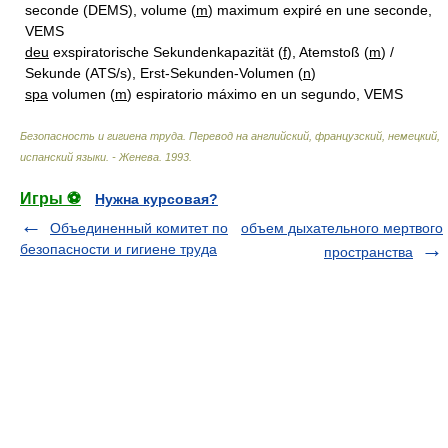
seconde (DEMS), volume (
m
) maximum expiré en une seconde,
VEMS
deu
exspiratorische Sekundenkapazität (
f
), Atemstoß (
m
) /
Sekunde (ATS/s), Erst-Sekunden-Volumen (
n
)
spa
volumen (
m
) espiratorio máximo en un segundo, VEMS
Безопасность и гигиена труда. Перевод на английский, французский, немецкий,
испанский языки. - Женева
.
1993
.
Игры ⚽
Нужна курсовая?
Объединенный комитет по
объем дыхательного мертвого
безопасности и гигиене труда
пространства